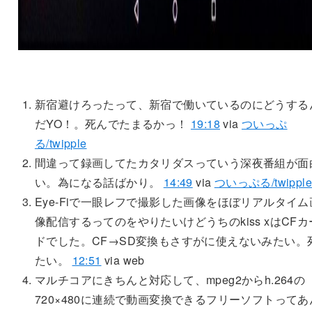
新宿避けろったって、新宿で働いているのにどうする
だYO！。死んでたまるかっ！
19:18
via
ついっぷ
る/twipple
間違って録画してたカタリダスっていう深夜番組が面
い。為になる話ばかり。
14:49
via
ついっぷる/twipple
Eye-Fiで一眼レフで撮影した画像をほぼリアルタイム
像配信するってのをやりたいけどうちのkiss xはCFカ
ドでした。CF→SD変換もさすがに使えないみたい。
たい。
12:51
via web
マルチコアにきちんと対応して、mpeg2からh.264の
720×480に連続で動画変換できるフリーソフトってあ