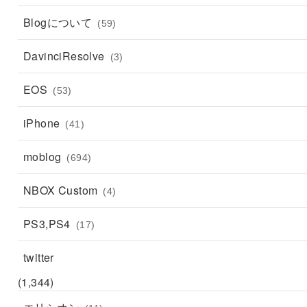
Blogについて
(59)
DavinciResolve
(3)
EOS
(53)
iPhone
(41)
moblog
(694)
NBOX Custom
(4)
PS3,PS4
(17)
twitter
(1,344)