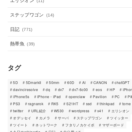
エリシオン
(11)
ステップワゴン
(14)
日記
(771)
熱帯魚
(39)
タグ
5D
5DmarkII
50mm
60D
AI
CANON
chatGPT
davinciresolve
dq
dv7
dv7-6c00
eos
HP
iPho
iPhone5s
iPhone・iPad
openclaw
Pavilion
PC
PI
PS3
ragnarok
RK5
S21HT
ssd
thinkpad
torne
twitter
URL紹介
W530
wordpress
x41
エリシオン
オデッセイ
カメラ
サーバ
ステップワゴン
ツイッター
ツイート
ネットワーク
フタリノカケイボ
マザーボード
今日のwikipedia
日記
自分用メモ