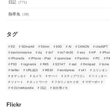
日記
(771)
熱帯魚
(39)
タグ
5D
5DmarkII
50mm
60D
AI
CANON
chatGPT
davinciresolve
dq
dv7
dv7-6c00
eos
HP
iPho
iPhone5s
iPhone・iPad
openclaw
Pavilion
PC
PI
PS3
ragnarok
RK5
S21HT
ssd
thinkpad
torne
twitter
URL紹介
W530
wordpress
x41
エリシオン
オデッセイ
カメラ
サーバ
ステップワゴン
ツイッター
ツイート
ネットワーク
フタリノカケイボ
マザーボード
今日のwikipedia
日記
自分用メモ
Flickr