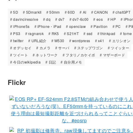
5D
5DmarkII
50mm
60D
AI
CANON
chatGPT
davinciresolve
dq
dv7
dv7-6c00
eos
HP
iPho
iPhone5s
iPhone・iPad
openclaw
Pavilion
PC
PI
PS3
ragnarok
RK5
S21HT
ssd
thinkpad
torne
twitter
URL紹介
W530
wordpress
x41
エリシオン
オデッセイ
カメラ
サーバ
ステップワゴン
ツイッター
ツイート
ネットワーク
フタリノカケイボ
マザーボード
今日のwikipedia
日記
自分用メモ
Flickr