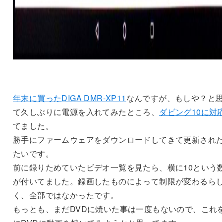
年末に買ったDIGA DMR-XP11
なんですが、もしや？と
て久しぶりに電源を入れてみたところ、
ダビング10に対
てました。
勝手にファームウェアをダウンロードしてきて更新され
たいです。
前に録りためていたビデオ一覧を見たら、横に10という
が付いてました。録画したものによって制限が変わるら
く、全部ではなかったです。
もっとも、まだDVDに焼いた事は一度もないので、これ