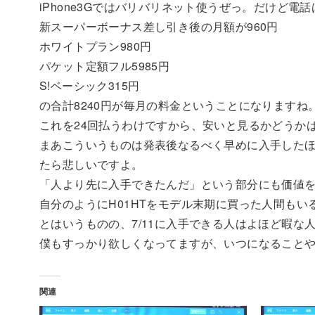
iPhone3Gではバリバリネット使うぜっ。だけど電
新スーパーボーナス差し引き後の月額が960円
ホワイトプラン980円
パケット定額フル5985円
S!ベーシック315円
の合計8240円が毎月の料金ということになりますね
これを24回払うわけですから、安いと見るかどうか
まあこういうものは発表後なるべく早めに入手したほ
たら悲しいですよ。
「人より先に入手できたんだ」という部分にも価値を
自分のようにH01HTをモデル末期に買った人間もい
とはいうものの、7/11に入手できる人はよほど暇な
僕もすっかり欲しくなってますが、いつになること
関連