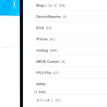
Blogについて
(59)
DavinciResolve
(3)
EOS
(53)
iPhone
(41)
moblog
(694)
NBOX Custom
(4)
PS3,PS4
(17)
twitter
(1,344)
エリシオン
(11)