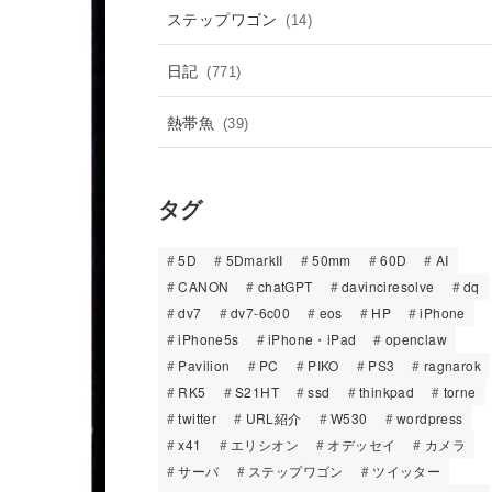
ステップワゴン
(14)
日記
(771)
熱帯魚
(39)
タグ
5D
5DmarkII
50mm
60D
AI
CANON
chatGPT
davinciresolve
dq
dv7
dv7-6c00
eos
HP
iPhone
iPhone5s
iPhone・iPad
openclaw
Pavilion
PC
PIKO
PS3
ragnarok
RK5
S21HT
ssd
thinkpad
torne
twitter
URL紹介
W530
wordpress
x41
エリシオン
オデッセイ
カメラ
サーバ
ステップワゴン
ツイッター