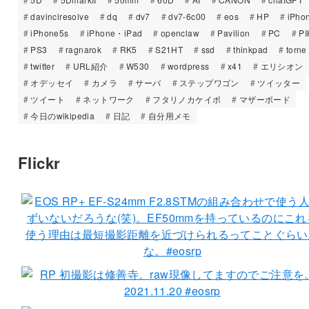
davinciresolve
dq
dv7
dv7-6c00
eos
HP
iPho
iPhone5s
iPhone・iPad
openclaw
Pavilion
PC
PI
PS3
ragnarok
RK5
S21HT
ssd
thinkpad
torne
twitter
URL紹介
W530
wordpress
x41
エリシオン
オデッセイ
カメラ
サーバ
ステップワゴン
ツイッター
ツイート
ネットワーク
フタリノカケイボ
マザーボード
今日のwikipedia
日記
自分用メモ
Flickr