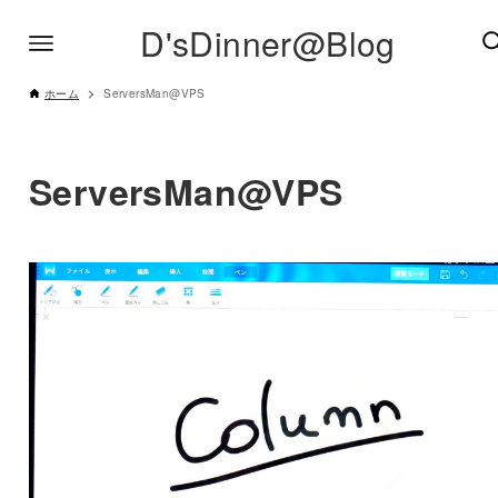
D'sDinner@Blog
ホーム
ServersMan@VPS
ServersMan@VPS