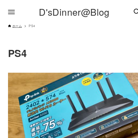
D'sDinner@Blog
ホーム
PS4
PS4