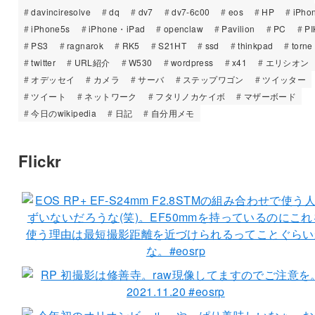
davinciresolve
dq
dv7
dv7-6c00
eos
HP
iPho
iPhone5s
iPhone・iPad
openclaw
Pavilion
PC
PI
PS3
ragnarok
RK5
S21HT
ssd
thinkpad
torne
twitter
URL紹介
W530
wordpress
x41
エリシオン
オデッセイ
カメラ
サーバ
ステップワゴン
ツイッター
ツイート
ネットワーク
フタリノカケイボ
マザーボード
今日のwikipedia
日記
自分用メモ
Flickr