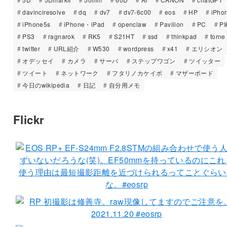
davinciresolve
dq
dv7
dv7-6c00
eos
HP
iPho
iPhone5s
iPhone・iPad
openclaw
Pavilion
PC
PI
PS3
ragnarok
RK5
S21HT
ssd
thinkpad
torne
twitter
URL紹介
W530
wordpress
x41
エリシオン
オデッセイ
カメラ
サーバ
ステップワゴン
ツイッター
ツイート
ネットワーク
フタリノカケイボ
マザーボード
今日のwikipedia
日記
自分用メモ
Flickr