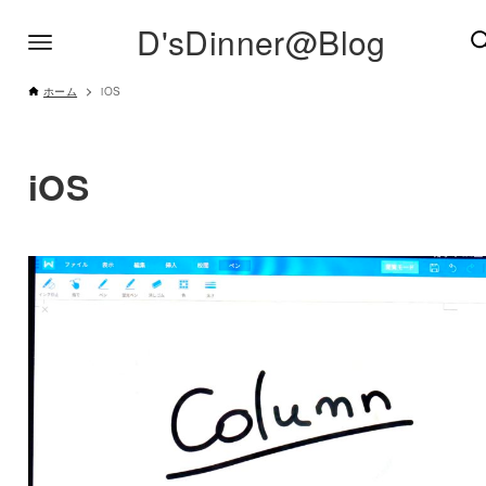
D'sDinner@Blog
ホーム
iOS
iOS