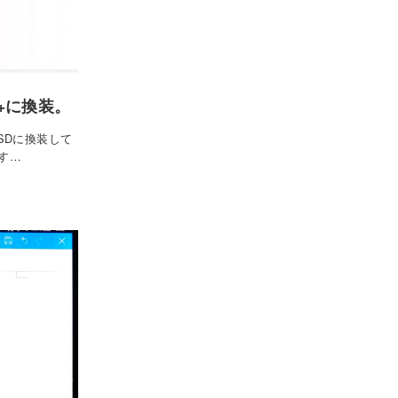
00+に換装。
SSDに換装して
装す…