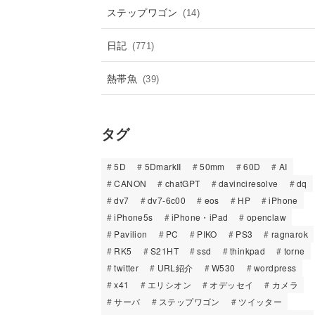
ステップワゴン
(14)
日記
(771)
熱帯魚
(39)
タグ
5D
5DmarkII
50mm
60D
AI
CANON
chatGPT
davinciresolve
dq
dv7
dv7-6c00
eos
HP
iPhone
iPhone5s
iPhone・iPad
openclaw
Pavilion
PC
PIKO
PS3
ragnarok
RK5
S21HT
ssd
thinkpad
torne
twitter
URL紹介
W530
wordpress
x41
エリシオン
オデッセイ
カメラ
サーバ
ステップワゴン
ツイッター