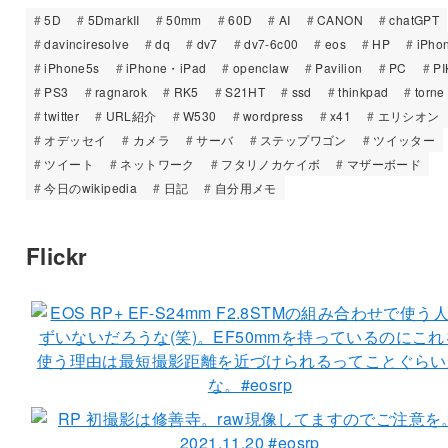
5D
5DmarkII
50mm
60D
AI
CANON
chatGPT
davinciresolve
dq
dv7
dv7-6c00
eos
HP
iPho
iPhone5s
iPhone・iPad
openclaw
Pavilion
PC
PI
PS3
ragnarok
RK5
S21HT
ssd
thinkpad
torne
twitter
URL紹介
W530
wordpress
x41
エリシオン
オデッセイ
カメラ
サーバ
ステップワゴン
ツイッター
ツイート
ネットワーク
フタリノカケイボ
マザーボード
今日のwikipedia
日記
自分用メモ
Flickr