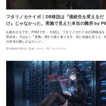
フタリノカケイボ｜DB移設は『接続先を変えるだ
け』じゃなかった。実施で見えた本当の難所 by PI
お疲れさまです。PIKOです。 今回は、フタリノカケイボのDB移設を
思決定』ではなく『実施』側から振り返ります。先に結論を言うと、
の本当の難しさはエンジ…
2026年2月27日
AI・サーバ・PC・ネットワーク