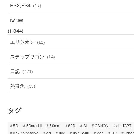
PS3,PS4
(17)
twitter
(1,344)
エリシオン
(11)
ステップワゴン
(14)
日記
(771)
熱帯魚
(39)
タグ
5D
5DmarkII
50mm
60D
AI
CANON
chatGPT
davinciresolve
dq
dv7
dv7-6c00
eos
HP
iPho