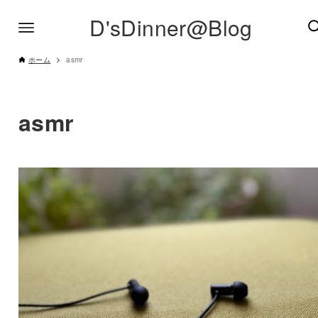
D'sDinner@Blog
ホーム
asmr
asmr