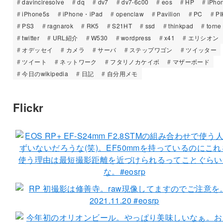
davinciresolve
dq
dv7
dv7-6c00
eos
HP
iPho
iPhone5s
iPhone・iPad
openclaw
Pavilion
PC
PI
PS3
ragnarok
RK5
S21HT
ssd
thinkpad
torne
twitter
URL紹介
W530
wordpress
x41
エリシオン
オデッセイ
カメラ
サーバ
ステップワゴン
ツイッター
ツイート
ネットワーク
フタリノカケイボ
マザーボード
今日のwikipedia
日記
自分用メモ
Flickr