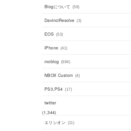
Blogについて
(59)
DavinciResolve
(3)
EOS
(53)
iPhone
(41)
moblog
(694)
NBOX Custom
(4)
PS3,PS4
(17)
twitter
(1,344)
エリシオン
(11)