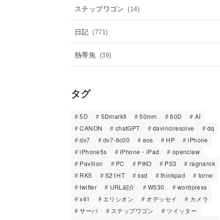
ステップワゴン
(14)
日記
(771)
熱帯魚
(39)
タグ
5D
5DmarkII
50mm
60D
AI
CANON
chatGPT
davinciresolve
dq
dv7
dv7-6c00
eos
HP
iPhone
iPhone5s
iPhone・iPad
openclaw
Pavilion
PC
PIKO
PS3
ragnarok
RK5
S21HT
ssd
thinkpad
torne
twitter
URL紹介
W530
wordpress
x41
エリシオン
オデッセイ
カメラ
サーバ
ステップワゴン
ツイッター