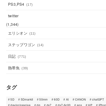
PS3,PS4
(17)
twitter
(1,344)
エリシオン
(11)
ステップワゴン
(14)
日記
(771)
熱帯魚
(39)
タグ
5D
5DmarkII
50mm
60D
AI
CANON
chatGPT
davinciresolve
dq
dv7
dv7-6c00
eos
HP
iPho