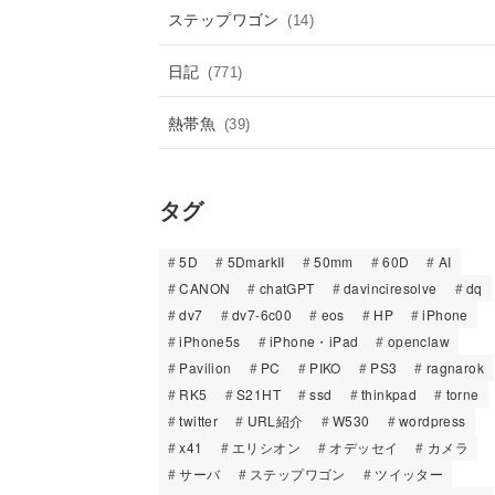
ステップワゴン
(14)
日記
(771)
熱帯魚
(39)
タグ
5D
5DmarkII
50mm
60D
AI
CANON
chatGPT
davinciresolve
dq
dv7
dv7-6c00
eos
HP
iPhone
iPhone5s
iPhone・iPad
openclaw
Pavilion
PC
PIKO
PS3
ragnarok
RK5
S21HT
ssd
thinkpad
torne
twitter
URL紹介
W530
wordpress
x41
エリシオン
オデッセイ
カメラ
サーバ
ステップワゴン
ツイッター