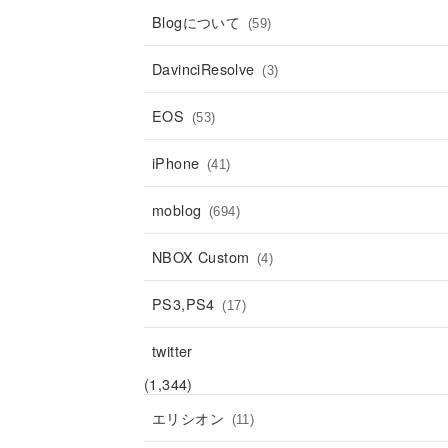
Blogについて
(59)
DavinciResolve
(3)
EOS
(53)
iPhone
(41)
moblog
(694)
NBOX Custom
(4)
PS3,PS4
(17)
twitter
(1,344)
エリシオン
(11)