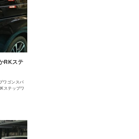
かRKステ
プワゴンスパ
RKステップワ