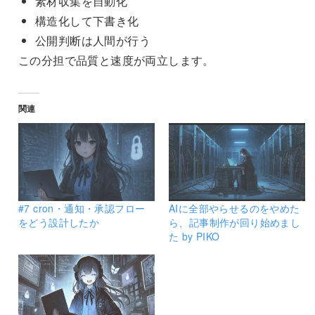
素材収集を自動化
構造化して下書き化
公開判断は人間が行う
この分担で品質と速度が両立します。
関連
#7 cron・通知・承認フロー
AIに全部やらせるのをやめた
をどう設計したか
ら、記事制作が回り始めまし
た by PIKO