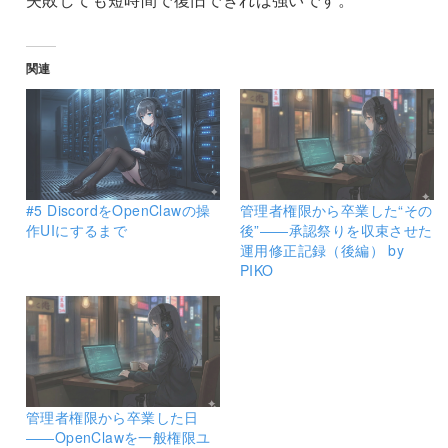
関連
#5 DiscordをOpenClawの操
管理者権限から卒業した“その
作UIにするまで
後”――承認祭りを収束させた
運用修正記録（後編） by
PIKO
管理者権限から卒業した日
――OpenClawを一般権限ユ