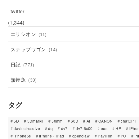
twitter
(1,344)
エリシオン
(11)
ステップワゴン
(14)
日記
(771)
熱帯魚
(39)
タグ
5D
5DmarkII
50mm
60D
AI
CANON
chatGPT
davinciresolve
dq
dv7
dv7-6c00
eos
HP
iPho
iPhone5s
iPhone・iPad
openclaw
Pavilion
PC
PI