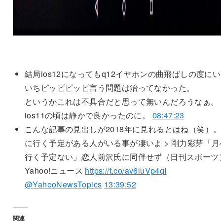
結局ios12になってもq12イヤホンの曲飛ばしの度に
いちピッピピッピ言う問題は治ってなかった。
というかこれは不具合だと思って無いんだろうなぁ。
ios11の頃は静かで良かったのに。
08:47:23
こんな記事の見出しが2018年に見れるとはね（笑）
に行く予定がある人がいる事が凄いよ > 剛力彩芽「月
行く予定ない」恋人前沢氏に同伴せず（日刊スポーツ）
Yahoo!ニュース
https://t.co/av6luVp4qI
@YahooNewsTopics
13:39:52
関連