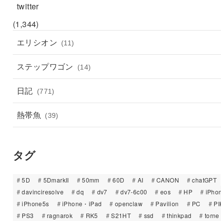
twitter
(1,344)
エリシオン
(11)
ステップワゴン
(14)
日記
(771)
熱帯魚
(39)
タグ
5D
5DmarkII
50mm
60D
AI
CANON
chatGPT
davinciresolve
dq
dv7
dv7-6c00
eos
HP
iPho
iPhone5s
iPhone・iPad
openclaw
Pavilion
PC
PI
PS3
ragnarok
RK5
S21HT
ssd
thinkpad
torne