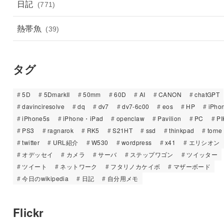
日記
(771)
熱帯魚
(39)
タグ
5D
5DmarkII
50mm
60D
AI
CANON
chatGPT
davinciresolve
dq
dv7
dv7-6c00
eos
HP
iPho
iPhone5s
iPhone・iPad
openclaw
Pavilion
PC
PI
PS3
ragnarok
RK5
S21HT
ssd
thinkpad
torne
twitter
URL紹介
W530
wordpress
x41
エリシオン
オデッセイ
カメラ
サーバ
ステップワゴン
ツイッター
ツイート
ネットワーク
フタリノカケイボ
マザーボード
今日のwikipedia
日記
自分用メモ
Flickr