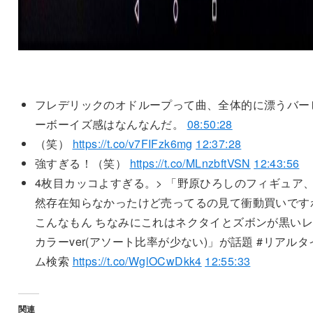
フレデリックのオドループって曲、全体的に漂うバー
ーボーイズ感はなんなんだ。
08:50:28
（笑）
https://t.co/v7FIFzk6mg
12:37:28
強すぎる！（笑）
https://t.co/MLnzbftVSN
12:43:56
4枚目カッコよすぎる。> 「野原ひろしのフィギュア
然存在知らなかったけど売ってるの見て衝動買いです
こんなもん ちなみにこれはネクタイとズボンが黒い
カラーver(アソート比率が少ない)」が話題 #リアルタ
ム検索
https://t.co/WglOCwDkk4
12:55:33
関連