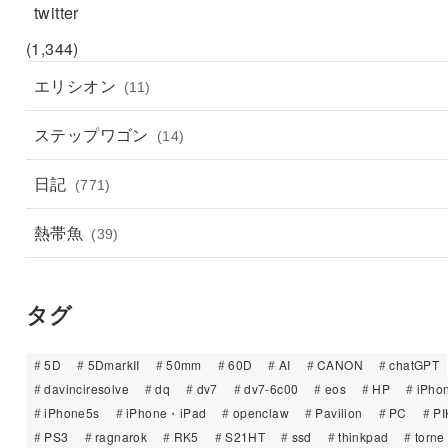
twitter
(1,344)
エリシオン
(11)
ステップワゴン
(14)
日記
(771)
熱帯魚
(39)
タグ
5D
5DmarkII
50mm
60D
AI
CANON
chatGPT
davinciresolve
dq
dv7
dv7-6c00
eos
HP
iPho
iPhone5s
iPhone・iPad
openclaw
Pavilion
PC
PI
PS3
ragnarok
RK5
S21HT
ssd
thinkpad
torne