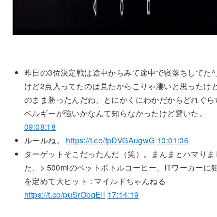
昨日の3位決定戦は途中からみて途中で寝落ちしてた^_
けど2点入ってたのは見たからこりゃ凄いと思ったけ
のまま勝ったんだね。とにかくにわかだからどれぐら
ベルギーが強いかなんて知らなかったけど驚いた。
09:08:18
ルールね。
https://t.co/fpDVGAugwG
10:01:06
ターゲットそこだったんだ（笑）。まんまとハマりま
た。> 500mlのペットボトルコーヒー、ITワーカーに
を定めて大ヒット : マイルドちゃんねる
https://t.co/puSrObqEIl
17:14:19