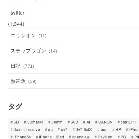
twitter
(1,344)
エリシオン
(11)
ステップワゴン
(14)
日記
(771)
熱帯魚
(39)
タグ
5D
5DmarkII
50mm
60D
AI
CANON
chatGPT
davinciresolve
dq
dv7
dv7-6c00
eos
HP
iPho
iPhone5s
iPhone・iPad
openclaw
Pavilion
PC
PI