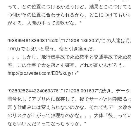
って、どの位置につけるか迷うけど、結局どこにつけて
つ側がその位置に合わせられるから、どこにつけてもい
がする。人間の手って柔軟だな。”
“938994818360811520”,”171208 135305″,”この人達は
100万でも良いと思う。命と引き換えだ。
。。。しかし、飛行機事故で死ぬ確率と交通事故で死ぬ
率、この仕事で命を落とす確率、どれが高いんだろう。
http://pic.twitter.com/EBf5k0jy17″
“938925244324069376”,”171208 091637″,”続き。デー
暗号化してアプリ内に保存して、後でサーバと同期取る
言う仕組みには変えられないのかな。それでもデータ改
のリスクが上がって無理なのかな。。。大体「後」って
ならいいんだ？ってなっちゃうか。”