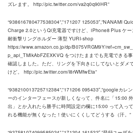
ズレます。 http://pic.twitter.com/va2q0q90HR”
“938616780477538304”,”171207 125053″,”NANAMI Qui
Charge 2.0というQi充電器ですけど、iPhone8 Plus ケ
耐衝撃リングホルダー 薄型 YURI-shop
https://www.amazon.co.jp/dp/B075VRGM9Y/ref=cm_sw_
p_api_TMlkAbFZEXKVQ をつけたままでも充電できる
確認しました。ただ、リングを下向きにしてないとダメ
けど。 http://pic.twitter.com/I8rWMfwEta”
“938210013725712384”,”171206 095433″,”googleカレ
ーのインターフェースが新しくなって、件名に「15:00 
出」とか入れたら勝手に時間設定の欄に15:00 って入っ
れる機能が無くなった！使いにくくしてどうする（汗。”
“937581074099585024”,”171204 161522″,”登録ユーザ