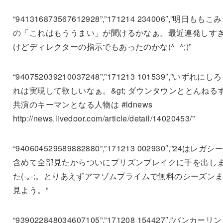
“941316873567612928”,”171214 234006″,”明日ももこ
の「これはもううまい」が聞けるかなぁ。最近連発しす
けどディレクターの指示でもあったのかな(^_^;)”
“940752039210037248”,”171213 101539″,”いずれにし
れは実現して欲しいなぁ。&gt; ダウンタウンととんねる
共演のキーマンとなる人物は #ldnews
http://news.livedoor.com/article/detail/14020453/”
“940604529589882880”,”171213 002930″,”24はレガシ
含めて全部見たからついにプリズンブレイクに手を出し
た(-｡-;。とりあえずアマゾムプライムで無料のシーズン
見よう。”
“939022848034607105”,”171208 154427″,”バンカーリ