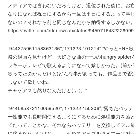
メディアでは言わないだろうけど、退位された後に、お
なりになれば祝日にするから一旦は平日にするよって事
ないの？それなら前と同じなんだから納得するしかない
https://twitter.com/infonewsch/status/945071643222609
“944375061158363136”,”171223 101214″,”やっとFNS
祭の録画を見たけど、大好きな曲の一つのhungry spider
ッキーがテレビで歌えるようになって嬉しかった。(前か
歌ってたのかもだけど)どんな事があっても、作品まで否
しないで欲しいね。
チャゲアスも然りなんだけど(-｡-;。”
“944085872110059520”,”171222 150306″,”落ちたバッ
ー性能でも長時間使えるようにするために処理能力を落
てたってことかな。それならバッテリーを交換してフル
に戻るならいいけど。。。せめてアップルタイマーは2年