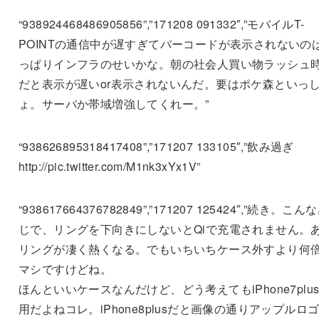
“938924468486905856”,”171208 091332″,”モバイルT-
POINTの通信中が遅すぎてバーコードが表示されないの
っぱりインフラのせいかな。朝の社会人買い物ラッシュ
だと表示が遅いor表示されないんだ。要はポケ森といっ
ょ。サーバか帯域増強してくれー。”
“938626895318417408”,”171207 133105″,”飲み過ぎ
http://pic.twitter.com/M1nk3xYx1V”
“938617664376782849”,”171207 125424″,”続き。こん
じで、リングを下向きにしないとQiで充電されません。
リングが凄く熱くなる。でもいちいちケース外すより何
マシですけどね。
ほんといいケースなんだけど、どう考えてもiPhone7plu
用だよねコレ。iPhone8plusだと画像の通りアップルロ