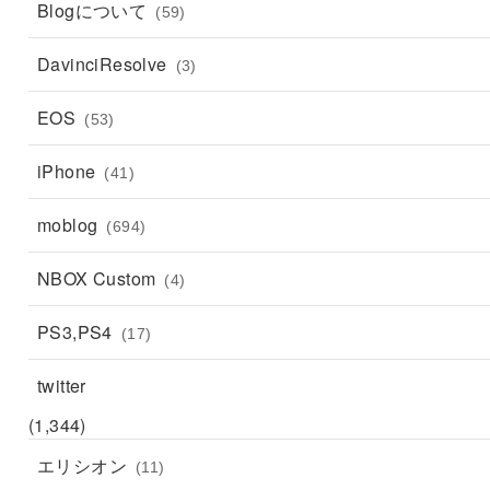
Blogについて
(59)
DavinciResolve
(3)
EOS
(53)
iPhone
(41)
moblog
(694)
NBOX Custom
(4)
PS3,PS4
(17)
twitter
(1,344)
エリシオン
(11)