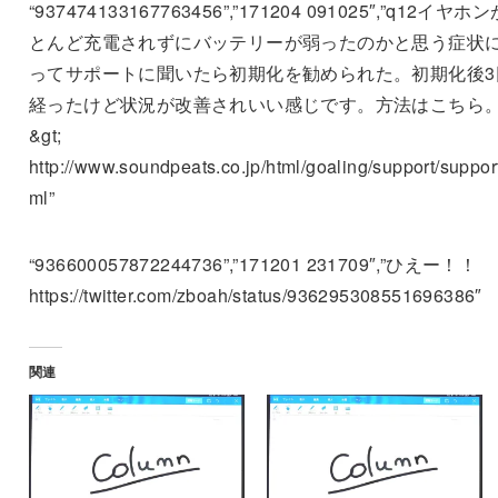
“937474133167763456”,”171204 091025″,”q12イヤホ
とんど充電されずにバッテリーが弱ったのかと思う症状
ってサポートに聞いたら初期化を勧められた。初期化後3
経ったけど状況が改善されいい感じです。方法はこちら
&gt;
http://www.soundpeats.co.jp/html/goaling/support/support
ml”
“936600057872244736”,”171201 231709″,”ひえー！！
https://twitter.com/zboah/status/936295308551696386″
関連