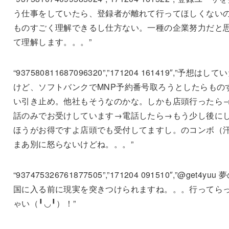
う仕事をしていたら、登録者が離れて行ってほしくない
ものすごく理解できるし仕方ない。一種の企業努力だと
て理解します。。。”
“937580811687096320”,”171204 161419″,”予想はして
けど、ソフトバンクでMNP予約番号取ろうとしたらもの
い引き止め。他社もそうなのかな。しかも店頭行ったら
話のみでお受けしています→電話したら→もう少し後に
ほうがお得ですよ店頭でも受付してますし。のコンボ（
まあ別に怒らないけどね。。。”
“937475326761877505”,”171204 091510″,”@get4yuu 
国に入る前に現実を突きつけられますね。。。行ってら
ゃい（╹◡╹）！”