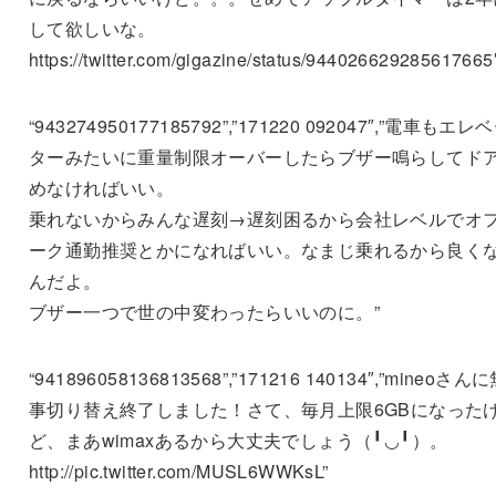
して欲しいな。
https://twitter.com/gigazine/status/944026629285617665
“943274950177185792”,”171220 092047″,”電車もエレ
ターみたいに重量制限オーバーしたらブザー鳴らしてド
めなければいい。
乗れないからみんな遅刻→遅刻困るから会社レベルでオ
ーク通勤推奨とかになればいい。なまじ乗れるから良く
んだよ。
ブザー一つで世の中変わったらいいのに。”
“941896058136813568”,”171216 140134″,”mineoさん
事切り替え終了しました！さて、毎月上限6GBになった
ど、まあwimaxあるから大丈夫でしょう（╹◡╹）。
http://pic.twitter.com/MUSL6WWKsL”