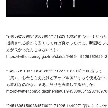
“946592309654650880”,”171229 130248″,”えー！だっ
指摘される前から安くしてれば良かったのに。断固戦っ
方が良かったんじゃないの(-｡-;
https://twitter.com/gigazine/status/946541952916262912
“945869919379324928”,”171227 131216″,”100兆って
（笑）。お金もらえたけどアップル製品はもう使えない
も勝利なのかな。まあ、怒りを表現してるだけか。
https://twitter.com/gigazine/status/945836051523710976
“945169515993845760”,”171225 144907″,”言いにくい