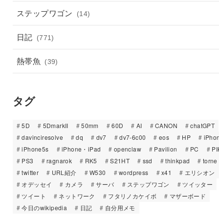
ステップワゴン
(14)
日記
(771)
熱帯魚
(39)
タグ
5D
5DmarkII
50mm
60D
AI
CANON
chatGPT
davinciresolve
dq
dv7
dv7-6c00
eos
HP
iPho
iPhone5s
iPhone・iPad
openclaw
Pavilion
PC
PI
PS3
ragnarok
RK5
S21HT
ssd
thinkpad
torne
twitter
URL紹介
W530
wordpress
x41
エリシオン
オデッセイ
カメラ
サーバ
ステップワゴン
ツイッター
ツイート
ネットワーク
フタリノカケイボ
マザーボード
今日のwikipedia
日記
自分用メモ