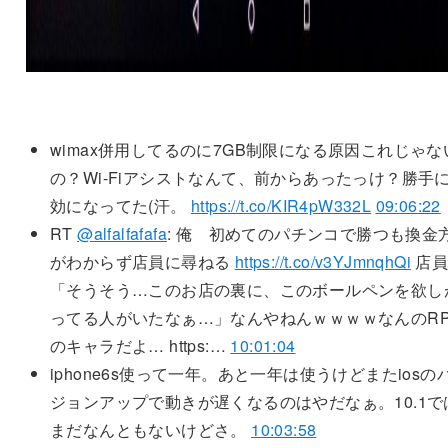
wimax併用してるのに7GB制限になる原因これじゃな
の？Wi-Fiアシストなんて、前からあったっけ？勝手
効になってた(汗。
https://t.co/KIR4pW332L
09:06:22
RT
@alfalfafafa
: 俺 初めてのパチンコで勝つも換金
がわからず店員に尋ねる
https://t.co/v3YJmnqhQi
店
「そうそう…このお店の裏に、このボールペンを欲し
ってる人がいたなぁ…」なんやねんｗｗｗｗなんのRP
のキャラだよ… https:…
10:01:04
iphone6s使って一年。あと一年は使うけどまたiosの
ジョンアップで動きが遅くなるのはやだなぁ。10.1で
まだなんともないけどさ。
10:03:58