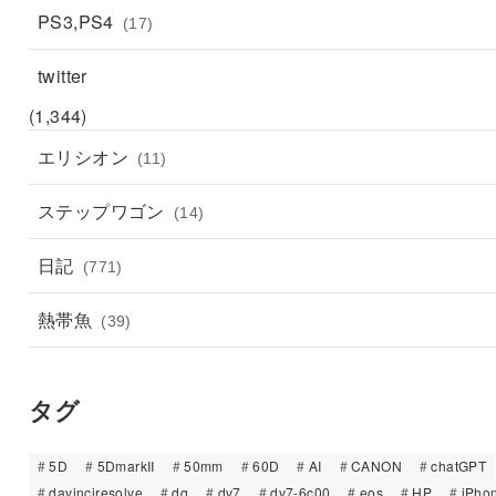
PS3,PS4
(17)
twitter
(1,344)
エリシオン
(11)
ステップワゴン
(14)
日記
(771)
熱帯魚
(39)
タグ
5D
5DmarkII
50mm
60D
AI
CANON
chatGPT
davinciresolve
dq
dv7
dv7-6c00
eos
HP
iPho