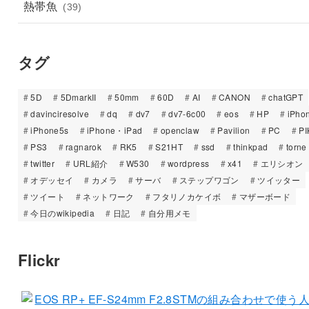
熱帯魚
(39)
タグ
5D
5DmarkII
50mm
60D
AI
CANON
chatGPT
davinciresolve
dq
dv7
dv7-6c00
eos
HP
iPho
iPhone5s
iPhone・iPad
openclaw
Pavilion
PC
PI
PS3
ragnarok
RK5
S21HT
ssd
thinkpad
torne
twitter
URL紹介
W530
wordpress
x41
エリシオン
オデッセイ
カメラ
サーバ
ステップワゴン
ツイッター
ツイート
ネットワーク
フタリノカケイボ
マザーボード
今日のwikipedia
日記
自分用メモ
Flickr