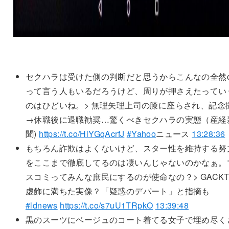
セクハラは受けた側の判断だと思うからこんなの全然o
って言う人もいるだろうけど、周りが押さえたってい
のはひどいね。> 無理矢理上司の膝に座らされ、記念
→休職後に退職勧奨…驚くべきセクハラの実態（産経
聞)
https://t.co/HiYGqAcrfJ
#Yahoo
ニュース
13:28:36
もちろん詐欺はよくないけど、スター性を維持する努
をここまで徹底してるのは凄いんじゃないのかなぁ。
スコミってみんな庶民にするのが使命なの？> GACK
虚飾に満ちた実像？「疑惑のデパート」と指摘も
#ldnews
https://t.co/s7uU1TRpkO
13:39:48
黒のスーツにベージュのコート着てる女子で埋め尽く