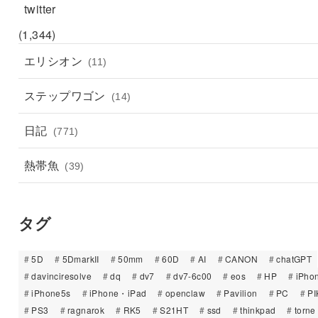
twitter
(1,344)
エリシオン
(11)
ステップワゴン
(14)
日記
(771)
熱帯魚
(39)
タグ
5D
5DmarkII
50mm
60D
AI
CANON
chatGPT
davinciresolve
dq
dv7
dv7-6c00
eos
HP
iPho
iPhone5s
iPhone・iPad
openclaw
Pavilion
PC
PI
PS3
ragnarok
RK5
S21HT
ssd
thinkpad
torne