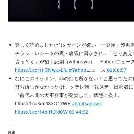
楽しく読めました(^^)> サインが嫌い「一発屋」髭
チラシ・レシートの裏・箸袋に書かされ…「とりあえ
貰っとく」が招く悲劇（withnews） – Yahoo!ニュー
https://t.co/1nCNwkxLfu
#Yahoo
ニュース
09:08:57
なにこのイケメン、非の打ち所がない！と思ってたの
打ち所しかなかった(汗。> テレ朝「報ステ」出演者に
『前代未聞の大不祥事が発覚して』猛烈に炎上。
https://t.co/xm03zQ17WF
#nanikanews
https://t.co/14oIHDtd0W
09:44:32
関連