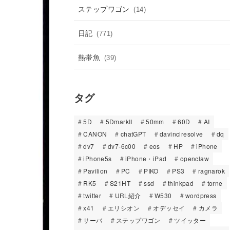
ステップワゴン
(14)
日記
(771)
熱帯魚
(39)
タグ
5D
5DmarkII
50mm
60D
AI
CANON
chatGPT
davinciresolve
dq
dv7
dv7-6c00
eos
HP
iPhone
iPhone5s
iPhone・iPad
openclaw
Pavilion
PC
PIKO
PS3
ragnarok
RK5
S21HT
ssd
thinkpad
torne
twitter
URL紹介
W530
wordpress
x41
エリシオン
オデッセイ
カメラ
サーバ
ステップワゴン
ツイッター