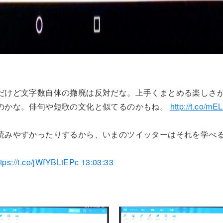
だけど文字数自体の撤廃は反対だな。上手くまとめる楽しさ
のかな。俳句や短歌の文化と似てるのかもね。
http://t.co/mE
読みやすかったりするから、いまのツイッターはそれを学べ
ttps://t.co/jWfYBLtEPc
13:03:33