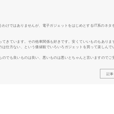
うわけではありませんが、電子ガジェットをはじめとするIT系のネタ
ってきています。その他車関係も好きです。安くていいものもありま
のは仕方ない、という価値観でいろいろガジェットを買って楽しんで
ものでも良いものは良い、悪いものは悪いとちゃんと言いますのでご
記事