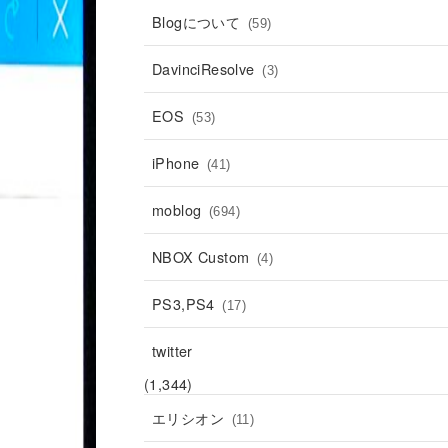
Blogについて
(59)
DavinciResolve
(3)
EOS
(53)
iPhone
(41)
moblog
(694)
NBOX Custom
(4)
PS3,PS4
(17)
twitter
(1,344)
エリシオン
(11)