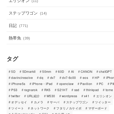
エリシオン
(11)
ステップワゴン
(14)
日記
(771)
熱帯魚
(39)
タグ
5D
5DmarkII
50mm
60D
AI
CANON
chatGPT
davinciresolve
dq
dv7
dv7-6c00
eos
HP
iPho
iPhone5s
iPhone・iPad
openclaw
Pavilion
PC
PI
PS3
ragnarok
RK5
S21HT
ssd
thinkpad
torne
twitter
URL紹介
W530
wordpress
x41
エリシオン
オデッセイ
カメラ
サーバ
ステップワゴン
ツイッター
ツイート
ネットワーク
フタリノカケイボ
マザーボード