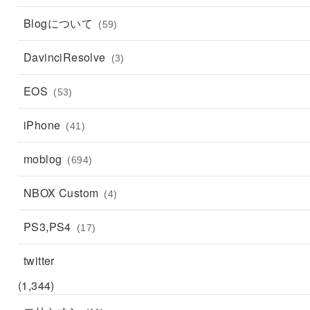
Blogについて
(59)
DavinciResolve
(3)
EOS
(53)
iPhone
(41)
moblog
(694)
NBOX Custom
(4)
PS3,PS4
(17)
twitter
(1,344)