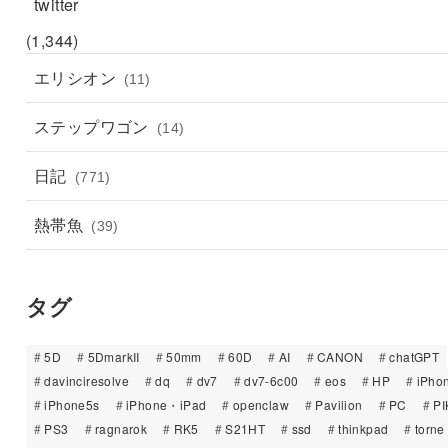
twitter
(1,344)
エリシオン
(11)
ステップワゴン
(14)
日記
(771)
熱帯魚
(39)
タグ
5D
5DmarkII
50mm
60D
AI
CANON
chatGPT
davinciresolve
dq
dv7
dv7-6c00
eos
HP
iPho
iPhone5s
iPhone・iPad
openclaw
Pavilion
PC
PI
PS3
ragnarok
RK5
S21HT
ssd
thinkpad
torne