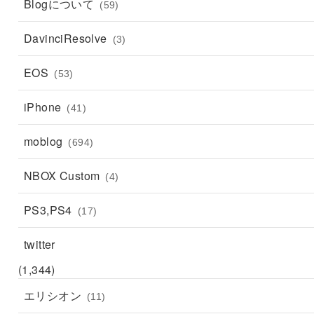
Blogについて
(59)
DavinciResolve
(3)
EOS
(53)
iPhone
(41)
moblog
(694)
NBOX Custom
(4)
PS3,PS4
(17)
twitter
(1,344)
エリシオン
(11)