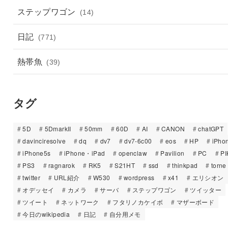
ステップワゴン
(14)
日記
(771)
熱帯魚
(39)
タグ
5D
5DmarkII
50mm
60D
AI
CANON
chatGPT
davinciresolve
dq
dv7
dv7-6c00
eos
HP
iPho
iPhone5s
iPhone・iPad
openclaw
Pavilion
PC
PI
PS3
ragnarok
RK5
S21HT
ssd
thinkpad
torne
twitter
URL紹介
W530
wordpress
x41
エリシオン
オデッセイ
カメラ
サーバ
ステップワゴン
ツイッター
ツイート
ネットワーク
フタリノカケイボ
マザーボード
今日のwikipedia
日記
自分用メモ