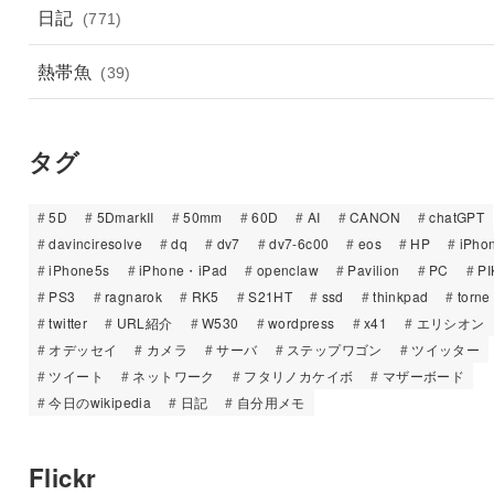
日記
(771)
熱帯魚
(39)
タグ
5D
5DmarkII
50mm
60D
AI
CANON
chatGPT
davinciresolve
dq
dv7
dv7-6c00
eos
HP
iPho
iPhone5s
iPhone・iPad
openclaw
Pavilion
PC
PI
PS3
ragnarok
RK5
S21HT
ssd
thinkpad
torne
twitter
URL紹介
W530
wordpress
x41
エリシオン
オデッセイ
カメラ
サーバ
ステップワゴン
ツイッター
ツイート
ネットワーク
フタリノカケイボ
マザーボード
今日のwikipedia
日記
自分用メモ
Flickr