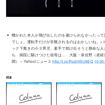
轢かれた本人が飛び出したのを避けられなかったって
でしょ。運転手だけが非難されるのはおかしいね。>
ック下敷きの小３男児、素手で助け出そうと懸命な人
ち 病院に駆けつけた祖母は… 大阪・泉佐野（産経
聞） – Yahoo!ニュース
http://t.co/Rp2i0SU6EQ
10:00
関連