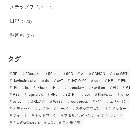
ステップワゴン
(14)
日記
(771)
熱帯魚
(39)
タグ
5D
5DmarkII
50mm
60D
AI
CANON
chatGPT
davinciresolve
dq
dv7
dv7-6c00
eos
HP
iPho
iPhone5s
iPhone・iPad
openclaw
Pavilion
PC
PI
PS3
ragnarok
RK5
S21HT
ssd
thinkpad
torne
twitter
URL紹介
W530
wordpress
x41
エリシオン
オデッセイ
カメラ
サーバ
ステップワゴン
ツイッター
ツイート
ネットワーク
フタリノカケイボ
マザーボード
今日のwikipedia
日記
自分用メモ