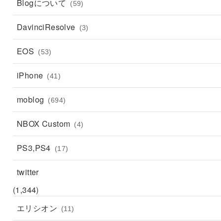
Blogについて
(59)
DavinciResolve
(3)
EOS
(53)
iPhone
(41)
moblog
(694)
NBOX Custom
(4)
PS3,PS4
(17)
twitter
(1,344)
エリシオン
(11)