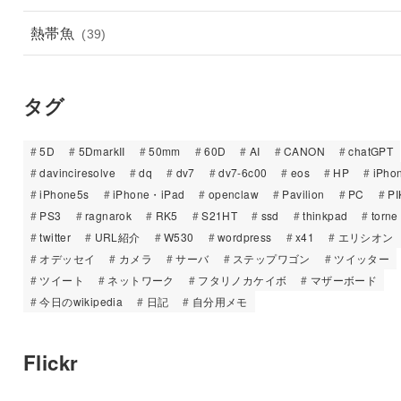
熱帯魚
(39)
タグ
5D
5DmarkII
50mm
60D
AI
CANON
chatGPT
davinciresolve
dq
dv7
dv7-6c00
eos
HP
iPho
iPhone5s
iPhone・iPad
openclaw
Pavilion
PC
PI
PS3
ragnarok
RK5
S21HT
ssd
thinkpad
torne
twitter
URL紹介
W530
wordpress
x41
エリシオン
オデッセイ
カメラ
サーバ
ステップワゴン
ツイッター
ツイート
ネットワーク
フタリノカケイボ
マザーボード
今日のwikipedia
日記
自分用メモ
Flickr