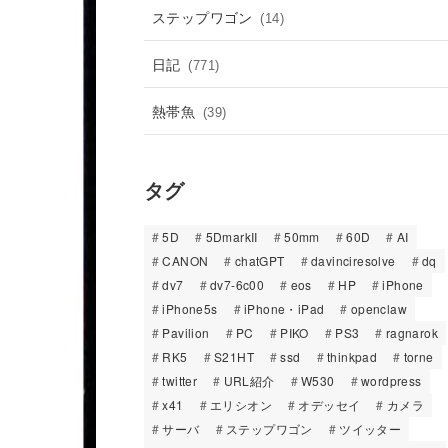
ステップワゴン
(14)
日記
(771)
熱帯魚
(39)
タグ
5D
5DmarkII
50mm
60D
AI
CANON
chatGPT
davinciresolve
dq
dv7
dv7-6c00
eos
HP
iPhone
iPhone5s
iPhone・iPad
openclaw
Pavilion
PC
PIKO
PS3
ragnarok
RK5
S21HT
ssd
thinkpad
torne
twitter
URL紹介
W530
wordpress
x41
エリシオン
オデッセイ
カメラ
サーバ
ステップワゴン
ツイッター