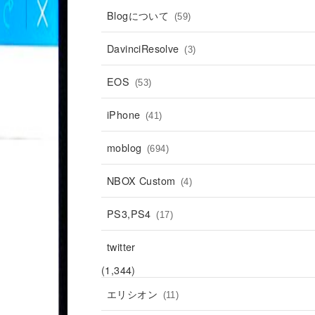
Blogについて
(59)
DavinciResolve
(3)
EOS
(53)
iPhone
(41)
moblog
(694)
NBOX Custom
(4)
PS3,PS4
(17)
twitter
(1,344)
エリシオン
(11)