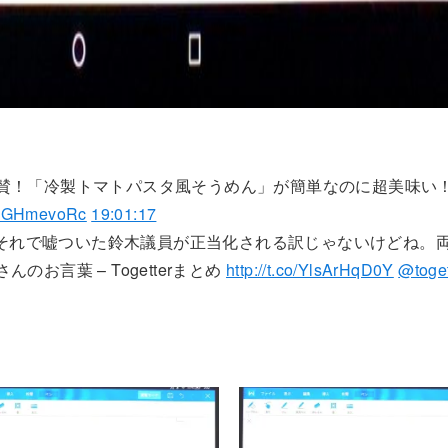
絶賛！「冷製トマトパスタ風そうめん」が簡単なのに超美味い
/d0GHmevoRc
19:01:17
それで嘘ついた鈴木議員が正当化される訳じゃないけどね。
お言葉 – Togetterまとめ
http://t.co/YlsArHqD0Y
@toget