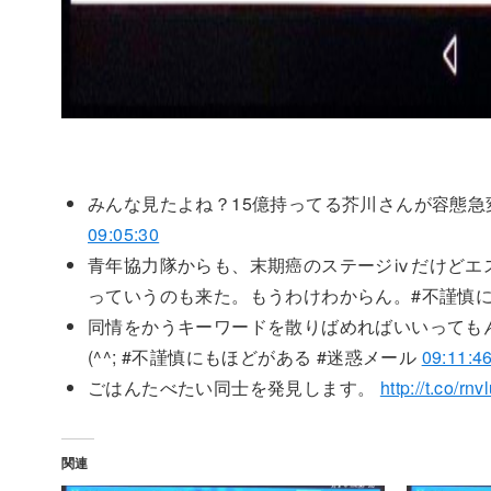
みんな見たよね？15億持ってる芥川さんが容態急
09:05:30
青年協力隊からも、末期癌のステージⅳだけどエス
っていうのも来た。もうわけわからん。#不謹慎に
同情をかうキーワードを散りばめればいいっても
(^^; #不謹慎にもほどがある #迷惑メール
09:11:4
ごはんたべたい同士を発見します。
http://t.co/rn
関連