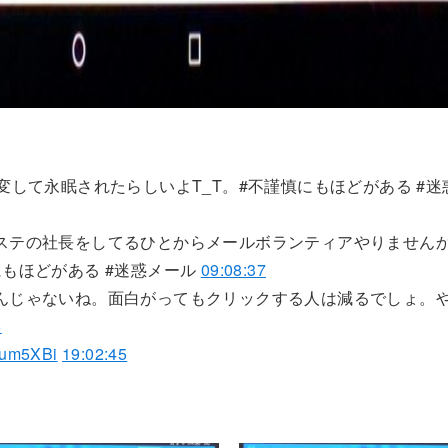
変して永眠されたらしいよT_T。#不謹慎にもほどがある #迷
テの社長をしてるひとからメールボランティアやりませんか謝
もほどがある #迷惑メール
09:08:37
んじゃないね。面白がってもクリックする人は減るでしょ。
6
vlum5XBi
19:02:45