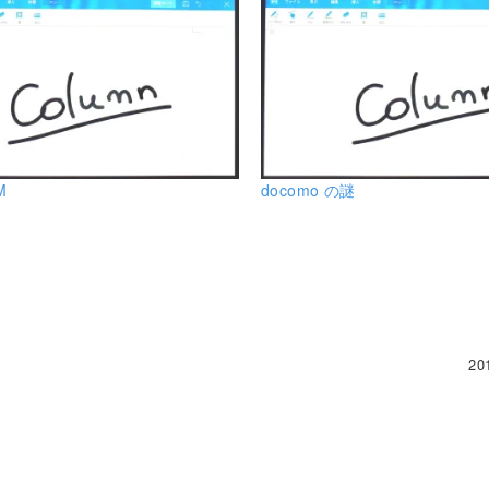
M
docomo の謎
20