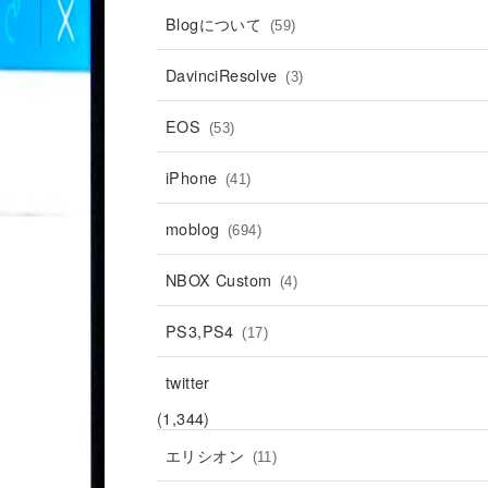
Blogについて
(59)
DavinciResolve
(3)
EOS
(53)
iPhone
(41)
moblog
(694)
NBOX Custom
(4)
PS3,PS4
(17)
twitter
(1,344)
エリシオン
(11)