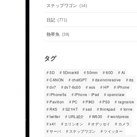
ステップワゴン
(14)
日記
(771)
熱帯魚
(39)
タグ
5D
5DmarkII
50mm
60D
AI
CANON
chatGPT
davinciresolve
dq
dv7
dv7-6c00
eos
HP
iPhone
iPhone5s
iPhone・iPad
openclaw
Pavilion
PC
PIKO
PS3
ragnarok
RK5
S21HT
ssd
thinkpad
torne
twitter
URL紹介
W530
wordpress
x41
エリシオン
オデッセイ
カメラ
サーバ
ステップワゴン
ツイッター