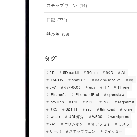
ステップワゴン
(14)
日記
(771)
熱帯魚
(39)
タグ
5D
5DmarkII
50mm
60D
AI
CANON
chatGPT
davinciresolve
dq
dv7
dv7-6c00
eos
HP
iPhone
iPhone5s
iPhone・iPad
openclaw
Pavilion
PC
PIKO
PS3
ragnarok
RK5
S21HT
ssd
thinkpad
torne
twitter
URL紹介
W530
wordpress
x41
エリシオン
オデッセイ
カメラ
サーバ
ステップワゴン
ツイッター