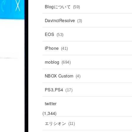
Blogについて
(59)
DavinciResolve
(3)
EOS
(53)
iPhone
(41)
moblog
(694)
NBOX Custom
(4)
PS3,PS4
(17)
twitter
(1,344)
エリシオン
(11)