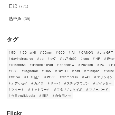
日記
(771)
熱帯魚
(39)
タグ
5D
5DmarkII
50mm
60D
AI
CANON
chatGPT
davinciresolve
dq
dv7
dv7-6c00
eos
HP
iPho
iPhone5s
iPhone・iPad
openclaw
Pavilion
PC
PI
PS3
ragnarok
RK5
S21HT
ssd
thinkpad
torne
twitter
URL紹介
W530
wordpress
x41
エリシオン
オデッセイ
カメラ
サーバ
ステップワゴン
ツイッター
ツイート
ネットワーク
フタリノカケイボ
マザーボード
今日のwikipedia
日記
自分用メモ
Flickr