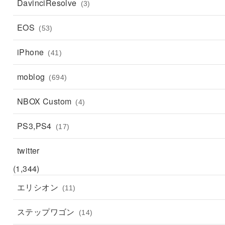
DavinciResolve
(3)
EOS
(53)
iPhone
(41)
moblog
(694)
NBOX Custom
(4)
PS3,PS4
(17)
twitter
(1,344)
エリシオン
(11)
ステップワゴン
(14)