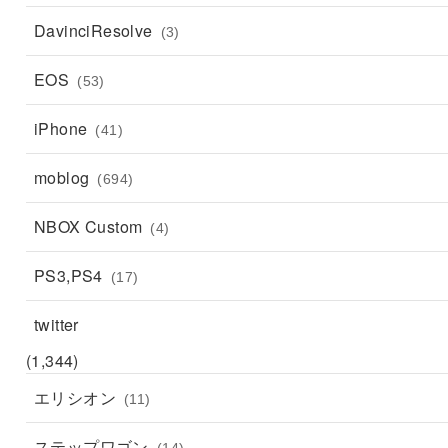
DavinciResolve
(3)
EOS
(53)
iPhone
(41)
moblog
(694)
NBOX Custom
(4)
PS3,PS4
(17)
twitter
(1,344)
エリシオン
(11)
ステップワゴン
(14)