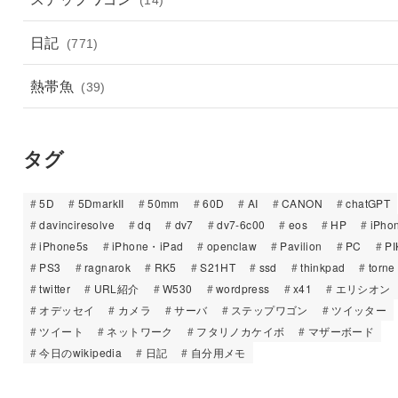
日記
(771)
熱帯魚
(39)
タグ
5D
5DmarkII
50mm
60D
AI
CANON
chatGPT
davinciresolve
dq
dv7
dv7-6c00
eos
HP
iPho
iPhone5s
iPhone・iPad
openclaw
Pavilion
PC
PI
PS3
ragnarok
RK5
S21HT
ssd
thinkpad
torne
twitter
URL紹介
W530
wordpress
x41
エリシオン
オデッセイ
カメラ
サーバ
ステップワゴン
ツイッター
ツイート
ネットワーク
フタリノカケイボ
マザーボード
今日のwikipedia
日記
自分用メモ