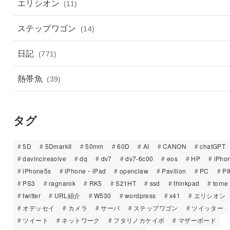
エリシオン
(11)
ステップワゴン
(14)
日記
(771)
熱帯魚
(39)
タグ
5D
5DmarkII
50mm
60D
AI
CANON
chatGPT
davinciresolve
dq
dv7
dv7-6c00
eos
HP
iPho
iPhone5s
iPhone・iPad
openclaw
Pavilion
PC
PI
PS3
ragnarok
RK5
S21HT
ssd
thinkpad
torne
twitter
URL紹介
W530
wordpress
x41
エリシオン
オデッセイ
カメラ
サーバ
ステップワゴン
ツイッター
ツイート
ネットワーク
フタリノカケイボ
マザーボード