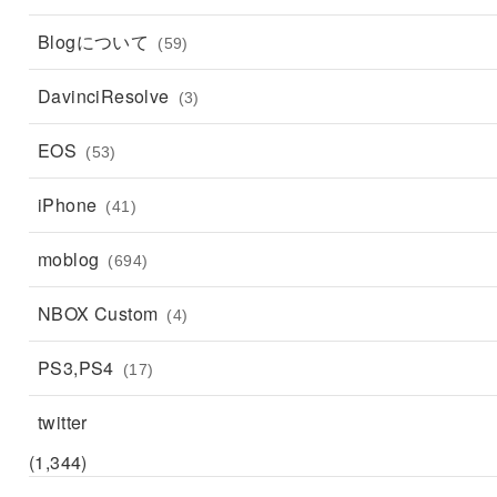
Blogについて
(59)
DavinciResolve
(3)
EOS
(53)
iPhone
(41)
moblog
(694)
NBOX Custom
(4)
PS3,PS4
(17)
twitter
(1,344)