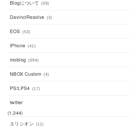
Blogについて
(59)
DavinciResolve
(3)
EOS
(53)
iPhone
(41)
moblog
(694)
NBOX Custom
(4)
PS3,PS4
(17)
twitter
(1,344)
エリシオン
(11)