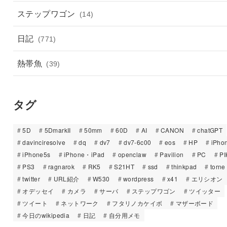
ステップワゴン
(14)
日記
(771)
熱帯魚
(39)
タグ
5D
5DmarkII
50mm
60D
AI
CANON
chatGPT
davinciresolve
dq
dv7
dv7-6c00
eos
HP
iPho
iPhone5s
iPhone・iPad
openclaw
Pavilion
PC
PI
PS3
ragnarok
RK5
S21HT
ssd
thinkpad
torne
twitter
URL紹介
W530
wordpress
x41
エリシオン
オデッセイ
カメラ
サーバ
ステップワゴン
ツイッター
ツイート
ネットワーク
フタリノカケイボ
マザーボード
今日のwikipedia
日記
自分用メモ