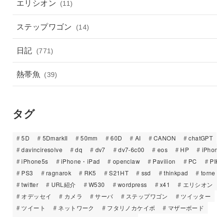
エリシオン
(11)
ステップワゴン
(14)
日記
(771)
熱帯魚
(39)
タグ
5D
5DmarkII
50mm
60D
AI
CANON
chatGPT
davinciresolve
dq
dv7
dv7-6c00
eos
HP
iPho
iPhone5s
iPhone・iPad
openclaw
Pavilion
PC
PI
PS3
ragnarok
RK5
S21HT
ssd
thinkpad
torne
twitter
URL紹介
W530
wordpress
x41
エリシオン
オデッセイ
カメラ
サーバ
ステップワゴン
ツイッター
ツイート
ネットワーク
フタリノカケイボ
マザーボード