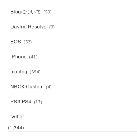
Blogについて
(59)
DavinciResolve
(3)
EOS
(53)
iPhone
(41)
moblog
(694)
NBOX Custom
(4)
PS3,PS4
(17)
twitter
(1,344)