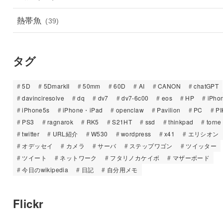
熱帯魚
(39)
タグ
5D
5DmarkII
50mm
60D
AI
CANON
chatGPT
davinciresolve
dq
dv7
dv7-6c00
eos
HP
iPho
iPhone5s
iPhone・iPad
openclaw
Pavilion
PC
PI
PS3
ragnarok
RK5
S21HT
ssd
thinkpad
torne
twitter
URL紹介
W530
wordpress
x41
エリシオン
オデッセイ
カメラ
サーバ
ステップワゴン
ツイッター
ツイート
ネットワーク
フタリノカケイボ
マザーボード
今日のwikipedia
日記
自分用メモ
Flickr