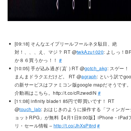
[09:18]
そんなエイプリールフールネタ駄目、絶
対！、、、え、マジ？ RT @
twkAzu1020
: よしっ！B
か８６買うかっ！！
#
[10:05]
手が込み過ぎ(´Д` ) RT @
gotch_akg
: スゲー！
まんまドラクエだけど。 RT @
agraph
: という訳でgoo
の新サービスはファミコン版google mapだそうです
介動画はこちら。http://t.co/cRzwediN
#
[11:08]
infinity blade1 85円で即買いです！ RT
@
touch_lab
: おはじきのように操作する「フィンガー
ョットRPG」が無料【4月1日9:00版】iPhone・iPad
リ・セール情報 –
http://t.co/JhXsP8rd
#