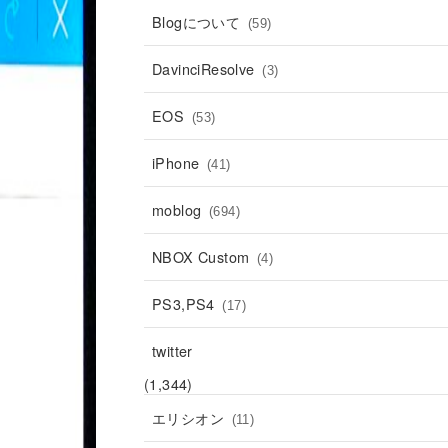
Blogについて
(59)
DavinciResolve
(3)
EOS
(53)
iPhone
(41)
moblog
(694)
NBOX Custom
(4)
PS3,PS4
(17)
twitter
(1,344)
エリシオン
(11)