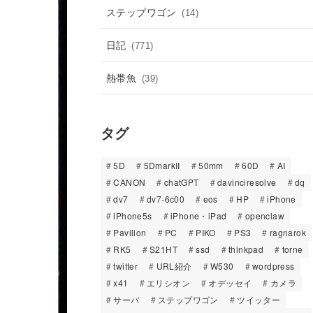
ステップワゴン
(14)
日記
(771)
熱帯魚
(39)
タグ
5D
5DmarkII
50mm
60D
AI
CANON
chatGPT
davinciresolve
dq
dv7
dv7-6c00
eos
HP
iPhone
iPhone5s
iPhone・iPad
openclaw
Pavilion
PC
PIKO
PS3
ragnarok
RK5
S21HT
ssd
thinkpad
torne
twitter
URL紹介
W530
wordpress
x41
エリシオン
オデッセイ
カメラ
サーバ
ステップワゴン
ツイッター