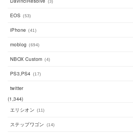
DavinciResolve
(3)
EOS
(53)
iPhone
(41)
moblog
(694)
NBOX Custom
(4)
PS3,PS4
(17)
twitter
(1,344)
エリシオン
(11)
ステップワゴン
(14)