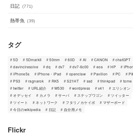
日記
(771)
熱帯魚
(39)
タグ
5D
5DmarkII
50mm
60D
AI
CANON
chatGPT
davinciresolve
dq
dv7
dv7-6c00
eos
HP
iPho
iPhone5s
iPhone・iPad
openclaw
Pavilion
PC
PI
PS3
ragnarok
RK5
S21HT
ssd
thinkpad
torne
twitter
URL紹介
W530
wordpress
x41
エリシオン
オデッセイ
カメラ
サーバ
ステップワゴン
ツイッター
ツイート
ネットワーク
フタリノカケイボ
マザーボード
今日のwikipedia
日記
自分用メモ
Flickr