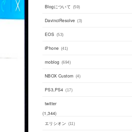
Blogについて
(59)
DavinciResolve
(3)
EOS
(53)
iPhone
(41)
moblog
(694)
NBOX Custom
(4)
PS3,PS4
(17)
twitter
(1,344)
エリシオン
(11)