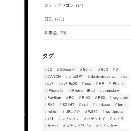
ステップワゴン
(14)
日記
(771)
熱帯魚
(39)
タグ
5D
5DmarkII
50mm
60D
AI
CANON
chatGPT
davinciresolve
dq
dv7
dv7-6c00
eos
HP
iPhone
iPhone5s
iPhone・iPad
openclaw
Pavilion
PC
PIKO
PS3
ragnarok
RK5
S21HT
ssd
thinkpad
torne
twitter
URL紹介
W530
wordpress
x41
エリシオン
オデッセイ
カメラ
サーバ
ステップワゴン
ツイッター