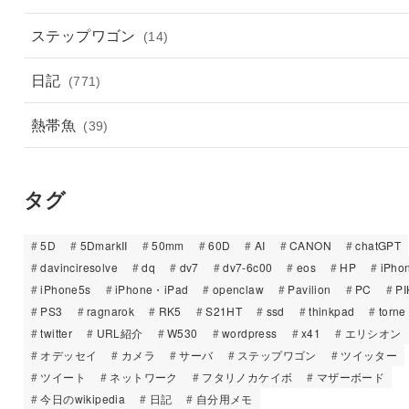
ステップワゴン
(14)
日記
(771)
熱帯魚
(39)
タグ
5D
5DmarkII
50mm
60D
AI
CANON
chatGPT
davinciresolve
dq
dv7
dv7-6c00
eos
HP
iPho
iPhone5s
iPhone・iPad
openclaw
Pavilion
PC
PI
PS3
ragnarok
RK5
S21HT
ssd
thinkpad
torne
twitter
URL紹介
W530
wordpress
x41
エリシオン
オデッセイ
カメラ
サーバ
ステップワゴン
ツイッター
ツイート
ネットワーク
フタリノカケイボ
マザーボード
今日のwikipedia
日記
自分用メモ