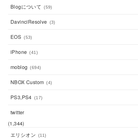
Blogについて
(59)
DavinciResolve
(3)
EOS
(53)
iPhone
(41)
moblog
(694)
NBOX Custom
(4)
PS3,PS4
(17)
twitter
(1,344)
エリシオン
(11)