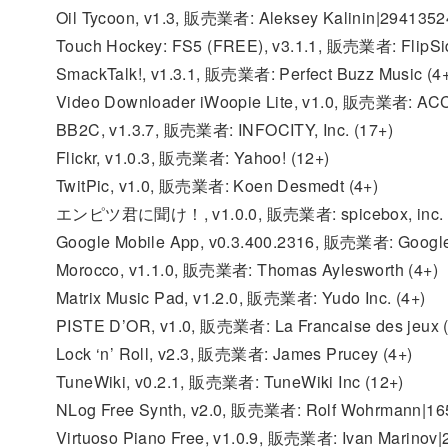
Oil Tycoon, v1.3, 販売業者: Aleksey Kalinin|2941352
Touch Hockey: FS5 (FREE), v3.1.1, 販売業者: FlipSi
SmackTalk!, v1.3.1, 販売業者: Perfect Buzz Music (4
Video Downloader iWoopie Lite, v1.0, 販売業者: 
BB2C, v1.3.7, 販売業者: INFOCITY, Inc. (17+)
Flickr, v1.0.3, 販売業者: Yahoo! (12+)
TwitPic, v1.0, 販売業者: Koen Desmedt (4+)
エンピツ君に聞け！, v1.0.0, 販売業者: spicebox, inc. 
Google Mobile App, v0.3.400.2316, 販売業者: Google
Morocco, v1.1.0, 販売業者: Thomas Aylesworth (4+)
Matrix Music Pad, v1.2.0, 販売業者: Yudo Inc. (4+)
PISTE D’OR, v1.0, 販売業者: La Francaise des jeux (
Lock ‘n’ Roll, v2.3, 販売業者: James Prucey (4+)
TuneWiki, v0.2.1, 販売業者: TuneWiki Inc (12+)
NLog Free Synth, v2.0, 販売業者: Rolf Wohrmann|1
Virtuoso Piano Free, v1.0.9, 販売業者: Ivan Marinov|