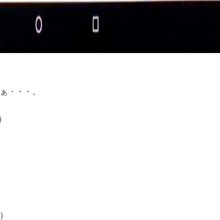
なぁ・・・。
)
)
)
.
)