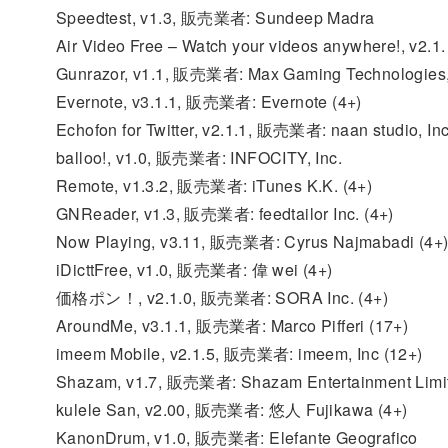
Speedtest, v1.3, 販売業者: Sundeep Madra
Air Video Free – Watch your videos anywhere!, v2.1.
Gunrazor, v1.1, 販売業者: Max Gaming Technologies
Evernote, v3.1.1, 販売業者: Evernote (4+)
Echofon for Twitter, v2.1.1, 販売業者: naan studio, In
balloo!, v1.0, 販売業者: INFOCITY, Inc.
Remote, v1.3.2, 販売業者: iTunes K.K. (4+)
GNReader, v1.3, 販売業者: feedtailor Inc. (4+)
Now Playing, v3.11, 販売業者: Cyrus Najmabadi (4+
iDicttFree, v1.0, 販売業者: 偉 wei (4+)
価格ポン！, v2.1.0, 販売業者: SORA Inc. (4+)
AroundMe, v3.1.1, 販売業者: Marco Pifferi (17+)
imeem Mobile, v2.1.5, 販売業者: imeem, Inc (12+)
Shazam, v1.7, 販売業者: Shazam Entertainment Limit
kulele San, v2.00, 販売業者: 悠人 Fujikawa (4+)
KanonDrum, v1.0, 販売業者: Elefante Geografico