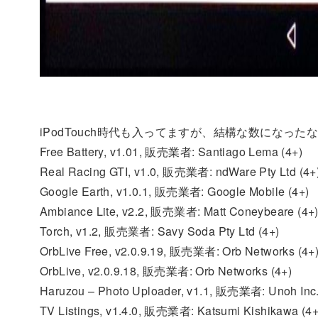
iPodTouch時代も入ってますが、結構な数になった
Free Battery, v1.01, 販売業者: Santiago Lema (4+)
Real Racing GTI, v1.0, 販売業者: ndWare Pty Ltd (4+
Google Earth, v1.0.1, 販売業者: Google Mobile (4+)
Ambiance Lite, v2.2, 販売業者: Matt Coneybeare (4+
Torch, v1.2, 販売業者: Savy Soda Pty Ltd (4+)
OrbLive Free, v2.0.9.19, 販売業者: Orb Networks (4+
OrbLive, v2.0.9.18, 販売業者: Orb Networks (4+)
Haruzou – Photo Uploader, v1.1, 販売業者: Unoh Inc
TV Listings, v1.4.0, 販売業者: Katsumi Kishikawa (4+