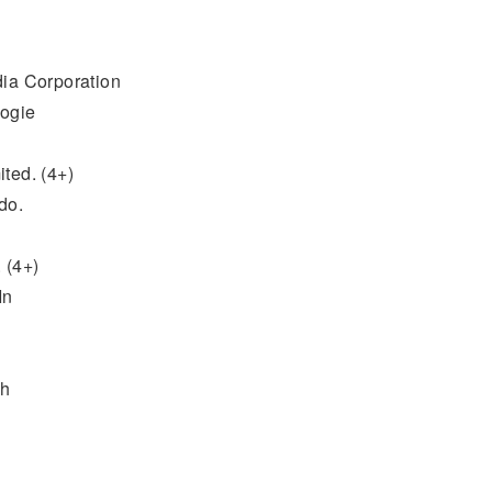
Corporation
ogie
ed. (4+)
do.
 (4+)
In
th