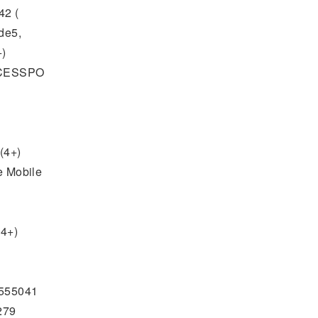
42 (
de5,
+)
ACCESSPO
(4+)
 Mobile
4+)
6555041
279