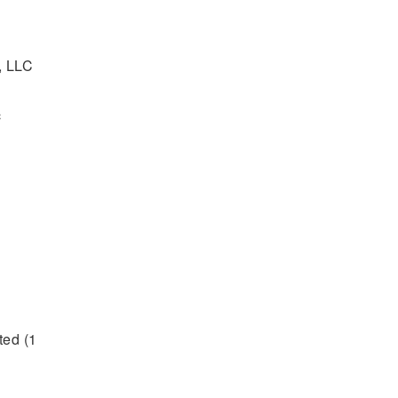
, LLC
c
)
ed (1