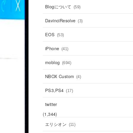
Blogについて
(59)
DavinciResolve
(3)
EOS
(53)
iPhone
(41)
moblog
(694)
NBOX Custom
(4)
PS3,PS4
(17)
twitter
(1,344)
エリシオン
(11)