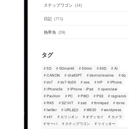
ステップワゴン
(14)
日記
(771)
熱帯魚
(39)
タグ
5D
5DmarkII
50mm
60D
AI
CANON
chatGPT
davinciresolve
dq
dv7
dv7-6c00
eos
HP
iPhone
iPhone5s
iPhone・iPad
openclaw
Pavilion
PC
PIKO
PS3
ragnarok
RK5
S21HT
ssd
thinkpad
torne
twitter
URL紹介
W530
wordpress
x41
エリシオン
オデッセイ
カメラ
サーバ
ステップワゴン
ツイッター