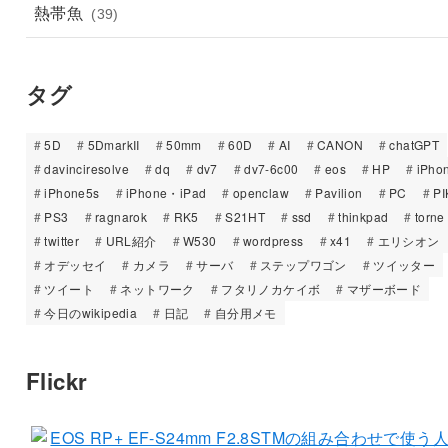
熱帯魚
(39)
タグ
5D
5DmarkII
50mm
60D
AI
CANON
chatGPT
davinciresolve
dq
dv7
dv7-6c00
eos
HP
iPho
iPhone5s
iPhone・iPad
openclaw
Pavilion
PC
PI
PS3
ragnarok
RK5
S21HT
ssd
thinkpad
torne
twitter
URL紹介
W530
wordpress
x41
エリシオン
オデッセイ
カメラ
サーバ
ステップワゴン
ツイッター
ツイート
ネットワーク
フタリノカケイボ
マザーボード
今日のwikipedia
日記
自分用メモ
Flickr