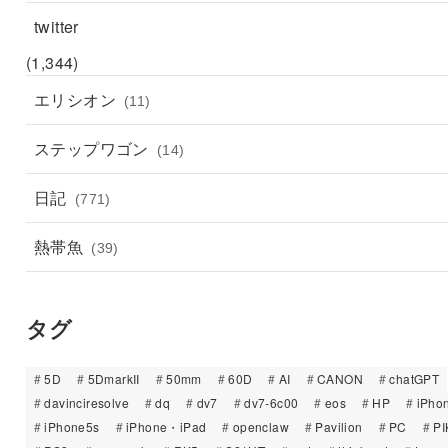
twitter
(1,344)
エリシオン
(11)
ステップワゴン
(14)
日記
(771)
熱帯魚
(39)
タグ
5D
5DmarkII
50mm
60D
AI
CANON
chatGPT
davinciresolve
dq
dv7
dv7-6c00
eos
HP
iPho
iPhone5s
iPhone・iPad
openclaw
Pavilion
PC
PI