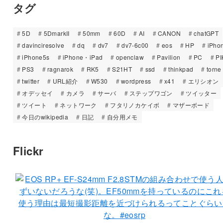
タグ
5D
5DmarkII
50mm
60D
AI
CANON
chatGPT
davinciresolve
dq
dv7
dv7-6c00
eos
HP
iPho
iPhone5s
iPhone・iPad
openclaw
Pavilion
PC
PI
PS3
ragnarok
RK5
S21HT
ssd
thinkpad
torne
twitter
URL紹介
W530
wordpress
x41
エリシオン
オデッセイ
カメラ
サーバ
ステップワゴン
ツイッター
ツイート
ネットワーク
フタリノカケイボ
マザーボード
今日のwikipedia
日記
自分用メモ
Flickr