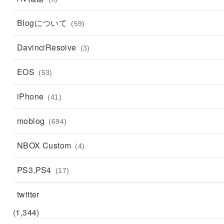
Blogについて
(59)
DavinciResolve
(3)
EOS
(53)
iPhone
(41)
moblog
(694)
NBOX Custom
(4)
PS3,PS4
(17)
twitter
(1,344)