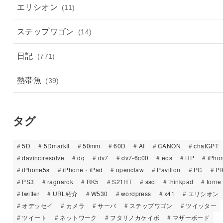
エリシオン
(11)
ステップワゴン
(14)
日記
(771)
熱帯魚
(39)
タグ
5D
5DmarkII
50mm
60D
AI
CANON
chatGPT
davinciresolve
dq
dv7
dv7-6c00
eos
HP
iPho
iPhone5s
iPhone・iPad
openclaw
Pavilion
PC
PI
PS3
ragnarok
RK5
S21HT
ssd
thinkpad
torne
twitter
URL紹介
W530
wordpress
x41
エリシオン
オデッセイ
カメラ
サーバ
ステップワゴン
ツイッター
ツイート
ネットワーク
フタリノカケイボ
マザーボード