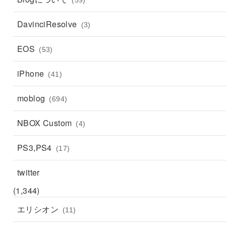
DavinciResolve
(3)
EOS
(53)
iPhone
(41)
moblog
(694)
NBOX Custom
(4)
PS3,PS4
(17)
twitter
(1,344)
エリシオン
(11)