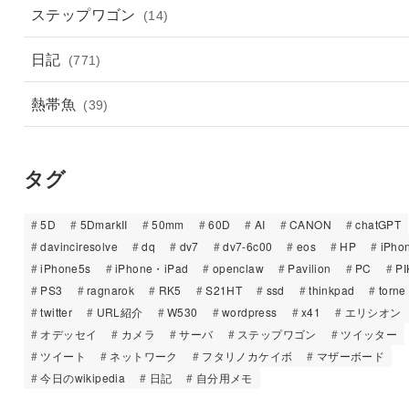
ステップワゴン
(14)
日記
(771)
熱帯魚
(39)
タグ
5D
5DmarkII
50mm
60D
AI
CANON
chatGPT
davinciresolve
dq
dv7
dv7-6c00
eos
HP
iPho
iPhone5s
iPhone・iPad
openclaw
Pavilion
PC
PI
PS3
ragnarok
RK5
S21HT
ssd
thinkpad
torne
twitter
URL紹介
W530
wordpress
x41
エリシオン
オデッセイ
カメラ
サーバ
ステップワゴン
ツイッター
ツイート
ネットワーク
フタリノカケイボ
マザーボード
今日のwikipedia
日記
自分用メモ